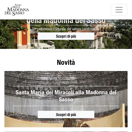
Il Sacro Monte
della Madonna del Sasso
Un patrimonio culturale dal valore inestimabile
Scopri di più
Novità
12 maggio 2026
Santa Maria dei Miracoli alla Madonna del
Sasso
Scopri di più