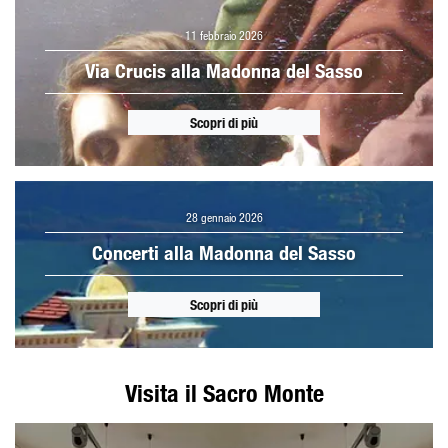
11 febbraio 2026
Via Crucis alla Madonna del Sasso
Scopri di più
28 gennaio 2026
Concerti alla Madonna del Sasso
Scopri di più
Visita il Sacro Monte