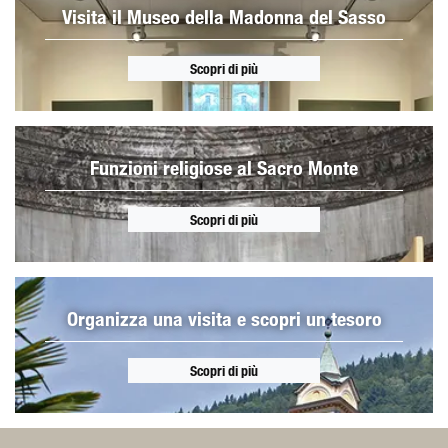
Visita il Museo della Madonna del Sasso
Scopri di più
Funzioni religiose al Sacro Monte
Scopri di più
Organizza una visita e scopri un tesoro
Scopri di più