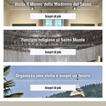
Visita il Museo della Madonna del Sasso
Scopri di più
Funzioni religiose al Sacro Monte
Scopri di più
Organizza una visita e scopri un tesoro
Scopri di più