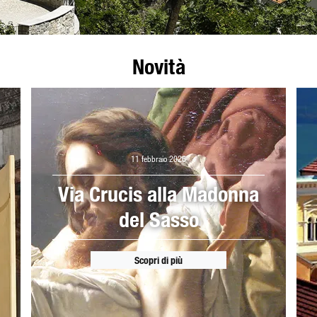
Novità
11 febbraio 2026
Via Crucis alla Madonna
del Sasso
Scopri di più