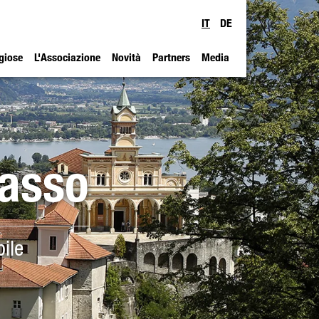
IT
DE
igiose
L'Associazione
Novità
Partners
Media
Sasso
ile