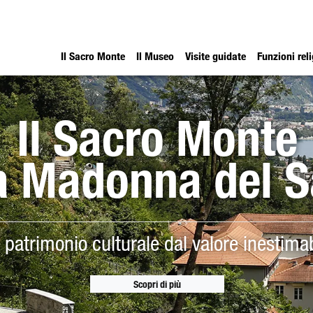
Il Sacro Monte
Il Museo
Visite guidate
Funzioni rel
Il Sacro Monte
a Madonna del 
 patrimonio culturale dal valore inestimab
Scopri di più