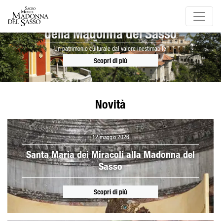
Il Sacro Monte
della Madonna del Sasso
Un patrimonio culturale dal valore inestimabile
Scopri di più
Novità
12 maggio 2026
Santa Maria dei Miracoli alla Madonna del
Sasso
Scopri di più