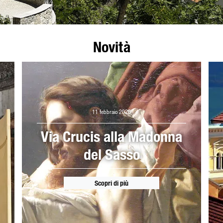
Novità
11 febbraio 2026
Via Crucis alla Madonna
del Sasso
Scopri di più