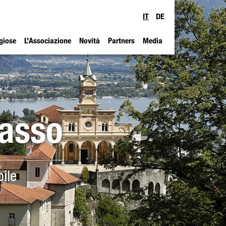
IT
DE
igiose
L'Associazione
Novità
Partners
Media
Sasso
ile