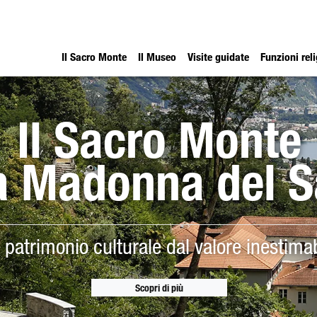
Il Sacro Monte
Il Museo
Visite guidate
Funzioni rel
Il Sacro Monte
a Madonna del 
 patrimonio culturale dal valore inestimab
Scopri di più