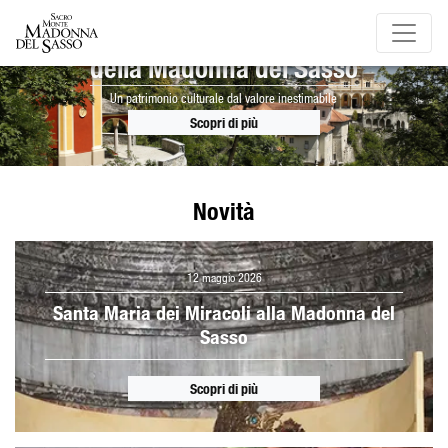
Il Sacro Monte
della Madonna del Sasso
Un patrimonio culturale dal valore inestimabile
Scopri di più
Novità
12 maggio 2026
Santa Maria dei Miracoli alla Madonna del
Sasso
Scopri di più