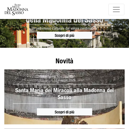
Il Sacro Monte
della Madonna del Sasso
Un patrimonio culturale dal valore inestimabile
Scopri di più
Novità
12 maggio 2026
Santa Maria dei Miracoli alla Madonna del
Sasso
Scopri di più