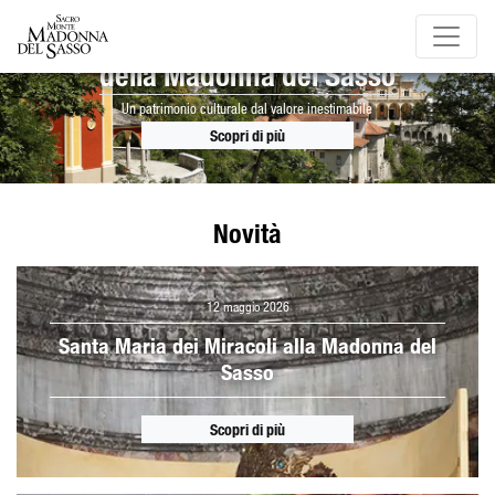
Il Sacro Monte
della Madonna del Sasso
Un patrimonio culturale dal valore inestimabile
Scopri di più
Novità
12 maggio 2026
Santa Maria dei Miracoli alla Madonna del
Sasso
Scopri di più