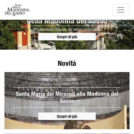
Il Sacro Monte
della Madonna del Sasso
Un patrimonio culturale dal valore inestimabile
Scopri di più
Novità
12 maggio 2026
Santa Maria dei Miracoli alla Madonna del
Sasso
Scopri di più