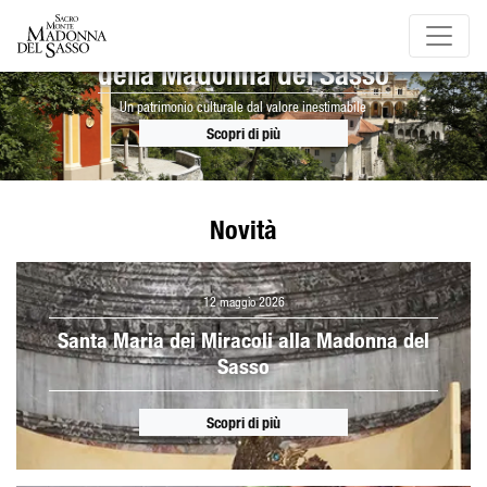
Il Sacro Monte
della Madonna del Sasso
Un patrimonio culturale dal valore inestimabile
Scopri di più
Novità
12 maggio 2026
Santa Maria dei Miracoli alla Madonna del
Sasso
Scopri di più